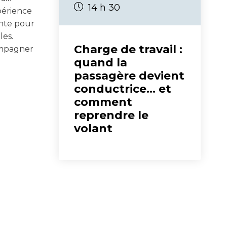
14 h 30
xpérience
ante pour
les.
Charge de travail :
compagner
quand la
passagère devient
conductrice… et
comment
reprendre le
volant